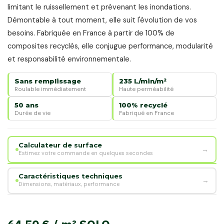
limitant le ruissellement et prévenant les inondations.
Démontable à tout moment, elle suit l'évolution de vos
besoins. Fabriquée en France à partir de 100% de
composites recyclés, elle conjugue performance, modularité
et responsabilité environnementale.
Sans remplissage
235 L/min/m²
Roulable immédiatement
Haute perméabilité
50 ans
100% recyclé
Durée de vie
Fabriqué en France
Calculateur de surface
→
Estimez votre commande en quelques secondes
SURFACE À COUVRIR
Caractéristiques techniques
→
Dimensions, matériaux, performance
m²
56 × 50 × 6 cm
DIMENSIONS
Fabriqué en France · Vente par multiple de demi-palette