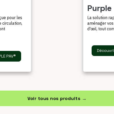
Purple
nçue pour les
La solution ra
 circulation,
aménager vos a
ont
d'œil, tout co
Découvri
RPLE PAV®
Voir tous nos produits →