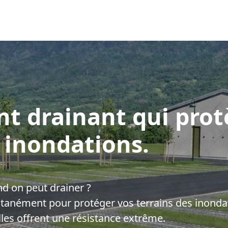
Notre simulateur
Vos Projets
Documentation
t drainant qui prot
 inondations.
d on peut drainer ?
tantanément pour protéger vos terrains des inonda
les offrent une résistance extrême.