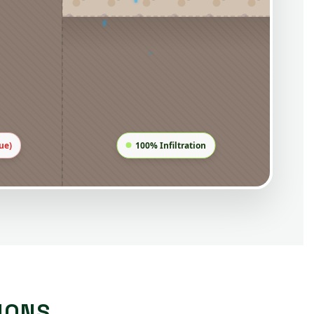
ue)
100% Infiltration
IONS