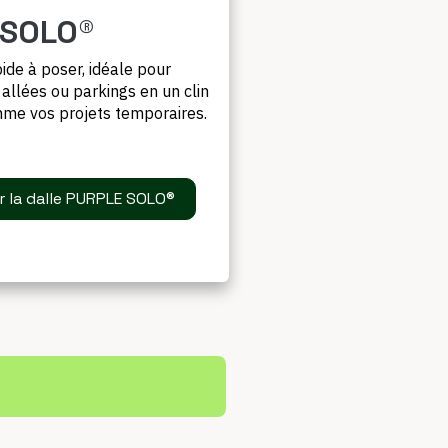
 SOLO®
pide à poser, idéale pour
llées ou parkings en un clin
mme vos projets temporaires.
r la dalle PURPLE SOLO®