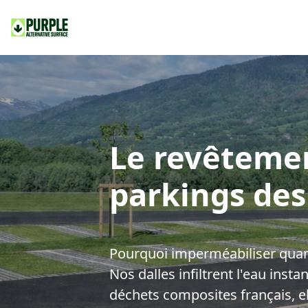
Se rendre au contenu
Notre Mission
La Boutique
Le revêtemen
parkings des
Pourquoi imperméabiliser quan
Nos dalles infiltrent l'eau ins
déchets composites français, el