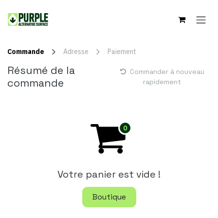
Se rendre au contenu
Commande
Adresse
Paiement
Résumé de la
Commander à nouveau
commande
rapidement
Votre panier est vide !
Boutique