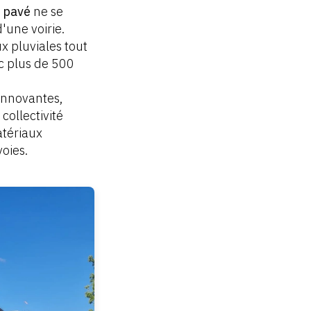
 pavé
ne se
'une voirie.
x pluviales tout
c plus de 500
innovantes,
collectivité
atériaux
oies.