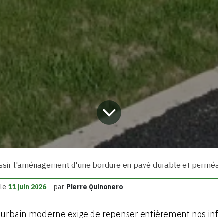
ssir l'aménagement d'une bordure en pavé durable et permé
 le
11 juin 2026
par
Pierre Quinonero
rbain moderne exige de repenser entièrement nos inf