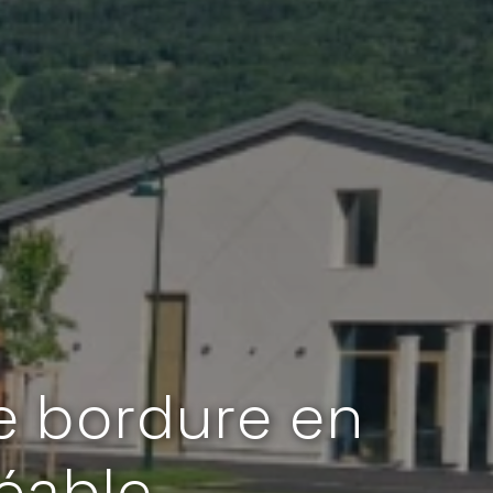
e bordure en
éable